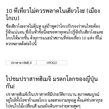
เกี่ยวกับเรา
นโยบายเว็บไซต์
10 ที่เที่ยวไม่ควรพลาดในเฮียวโงะ (เมือง
โกเบ)
ชื่อเฮียวโงะอาจไม่คุ้นหู แต่ถ้าพูดว่าโกเบรับรองว่าคนไทยต้อง
รู้จักแน่นอน ซึ่งในหัวข้อนี้จะขอพาทุกคนไปรู้จักกับเฮียวโงะและ
โกเบให้มากขึ้น ด้วยการแนะนำสถานที่ท่องเที่ยว 10 แห่ง ที่ไม่
ควรพลาดดังต่อไปนี้
ปราสาท HIMEJI
HYOGO
ไปชมปราสาทฮิเมจิ มรดกโลกของญี่ปุ่น
กัน!
ปราสาทฮิเมจิเป็นปราสาทที่มีประวัติยาวนาน สภาพสมบูรณ์
อยู่ใกล้ทั้งโอซาก้าและโกเบ และสวยงามทุกฤดู ตั้งแต่ช่วงซากุระ
ไปจนใบไม้เปลี่ยนสี แถมยังเดินทางง่ายดายสุดๆ