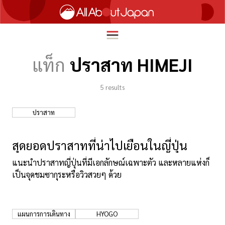
แท็ก
ปราสาท HIMEJI
5
results
English
HOME
简体中文
ปราสาท
ท่องเที่ยว
繁體中文
อาหาร
สุดยอดปราสาทที่น่าไปเยือนในญี่ปุ่น
ภาษาไทย
ความบันเทิง
แนะนำปราสาทญี่ปุ่นที่มีเอกลักษณ์เฉพาะตัว และหลายแห่งก็
한국어
เป็นจุดชมซากุระหรือวิวสวยๆ ด้วย
นวัตกรรม
日本語
ชีวิตในญี่ปุ่น
แผนการการเดินทาง
HYOGO