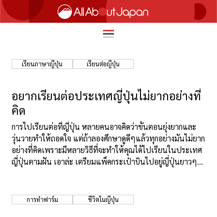
เรียนภาษาญี่ปุ่น
เรียนต่อญี่ปุ่น
English
HOME
อยากเรียนต่อประเทศญี่ปุ่นไม่ยากอย่างที่
简体中文
คิด
ท่องเที่ยว
繁體中文
การไปเรียนต่อที่ญี่ปุ่น หลายคนอาจคิดว่าขั้นตอนยุ่งยากและ
อาหาร
วุ่นวายทำให้ถอดใจ แต่ถ้าลองศึกษาดูดีๆแล้วทุกอย่างมันไม่ยาก
ภาษาไทย
อย่างที่คิดเพราะมีหลายวิธีที่จะทำให้คุณได้ไปเรียนในประเทศ
ความบันเทิง
ญี่ปุ่นตามฝัน เอาล่ะ เตรียมแพ็คกระเป๋าบินไปอยู่ญี่ปุ่นยาวๆ
한국어
กันเลย!
นวัตกรรม
日本語
ชีวิตในญี่ปุ่น
การทำฟาร์ม
ชีวิตในญี่ปุ่น