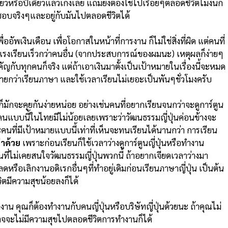
หรือปีเดียวแล้วเก่งเลย แถมยังต้องใช้ไปเรื่อยๆตลอดชีวิตไม่งั้นก็
องชอบจริงๆและอยู่กับมันไปตลอดชีวิตได้
ื่ออัพเงินเดือน เพื่อโอกาสในหน้าที่การงาน ก็ไม่ใช่สิ่งที่ผิด แต่คนที่
ดแรงเรียนเร็วกว่าคนอื่น (จากประสบการณ์ของผมนะ) เหตุผลก็ง่ายๆ
คัญกับทุกคนก็จริง แต่ถ้าเอาเงินมาตั้งเป็นเป้าหมายในเรื่องนี้จะหมด
่ง่ายกว่าเรียนภาษา และใช้เวลาเรียนไม่เยอะเป็นพันๆชั่วโมงครับ
ก็มักจะคุยกันง่ายหน่อย อย่างเช่นคนที่อยากเรียนจนกว่าจะดูการ์ตูน
ออก คนแบบนี้ในไทยมีไม่น้อยเลยเพราะว่าวัฒนธรรมญี่ปุ่นค่อนข้างจะ
คนที่มีเป้าหมายแบบนี้เท่าที่เห็นจะทนเรียนได้นานกว่า การเรียน
่าด้วย
เพราะก่อนเรียนก็ใช้เวลาว่างดูการ์ตูนญี่ปุ่นหรือทำงาน
คนที่ไม่เคยสนใจวัฒนธรรมญี่ปุ่นพวกนี้ ถ้าอยากเจียดเวลาว่างมา
ลดหรือเลิกงานอดิเรกอื่นๆที่ทำอยู่เดิมก่อนเรียนภาษาญี่ปุ่น เป็นต้น
ีวิตมีความสุขน้อยลงก็ได้
งาน คุณก็ต้องทำงานกับคนญี่ปุ่นหรือบริษัทญี่ปุ่นด้วยนะ ถ้าคุณไม่
อาจจะไม่มีความสุขไปตลอดชีวิตการทำงานก็ได้