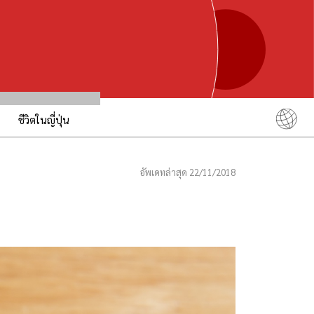
ชีวิตในญี่ปุ่น
English
简体中文
อัพเดทล่าสุด 22/11/2018
繁體中文
ภาษาไทย
한국어
日本語