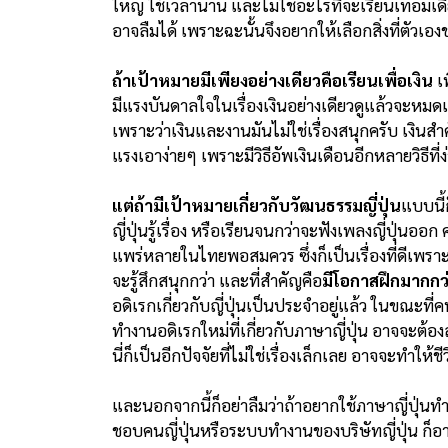
ใหญ่ ใช้เวลานาน และไม่ใช่อะไรที่จะเรียนเทอมเดียว
อาจลืมได้ เพราะฉะนั้นจึงอยากให้เลือกสิ่งที่ตัวเ
ถ้าเป้าหมายมีเพียงอย่างเดียวคือเรียนเพื่อเงิน
เพ
มีแรงบันดาลใจในเรื่องเงินอย่างเดียวดูแล้วจะหม
เพราะว่าเงินและงานมันไม่ใช่เรื่องสนุกครับ เงินสำ
แรงเอาง่ายๆ เพราะมีวิธีอัพเงินเดือนอีกหลายวิธีที
แต่ถ้ามีเป้าหมายเกี่ยวกับวัฒนธรรมญี่ปุ่น
แบบนี้
ญี่ปุ่นรู้เรื่อง หรือเรียนจนกว่าจะฟังเพลงญี่ปุ่น
แพร่หลายในไทยพอสมควร ซึ่งก็เป็นเรื่องที่ดีเพราะ
จะรู้สึกสนุกกว่า และที่สำคัญคือ
มีโอกาสฝึกมากกว
อดิเรกเกี่ยวกับญี่ปุ่นเป็นประจำอยู่แล้ว ในขณะที่
ทำงานอดิเรกใหม่ที่เกี่ยวกับภาษาญี่ปุ่น อาจจะต้อง
นี่ก็เป็นอีกปัจจัยที่ไม่ใช่เรื่องเล็กเลย อาจจะทำให้ช
และนอกจากนี้ก็อย่าลืมว่าถ้าอยากใช้ภาษาญี่ปุ่นทำ
ชอบคนญี่ปุ่นหรือระบบทำงานของบริษัทญี่ปุ่น ก็