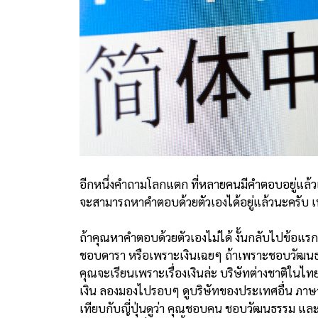
อีกหนึ่งคำถามโลกแตก ที่หลายคนมีคำตอบอยู่แล้วแบ
จะสามารถหาคำตอบด้วยตัวเองได้อยู่แล้วนะครับ 
ถ้าคุณหาคำตอบด้วยตัวเองไม่ได้ งั้นกลับไปข้อแร
ชอบดารา หรือเพราะเงินเฉยๆ ถ้าเพราะชอบวัฒนธรรมญี
คุณจะเรียนเพราะเรื่องเงินล่ะ บริษัทต่างชาติในไท
เงิน ลองมองไปรอบๆ ดูบริษัทของประเทศอื่น ภาษาอื
เทียบกับญี่ปุ่นดูว่า คุณชอบคน ชอบวัฒนธรรม แล