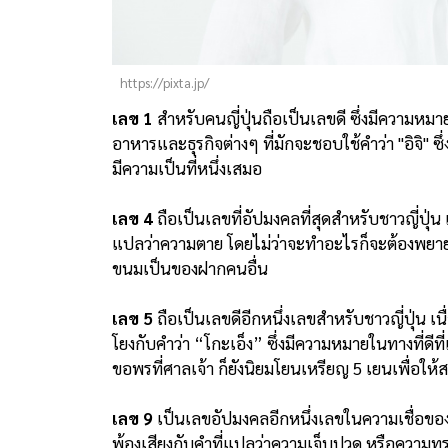
https://pixta.jp/
เลข 1
สำหรับคนญี่ปุ่นถือเป็นเลขดี ซึ่งมีความหมาย
อาหารและธุรกิจต่างๆ ที่มักจะชอบใช้คำว่า "อิจิ" ซ
มีความเป็นที่หนึ่งเสมอ
เลข 4
ถือเป็นเลขที่อัปมงคลที่สุดสำหรับชาวญี่ปุ่น เ
แปลว่าความตาย โดยไม่ว่าจะทำอะไรก็จะต้องพยายามเล
ขนมเป็นของฝากคนอื่น
เลข 5
ถือเป็นเลขดีอีกหนึ่งเลขสำหรับชาวญี่ปุ่น เน
โยงกับคำว่า “โกะเอ็ง” ซึ่งมีความหมายในทางที่ดีท
ขอพรที่ศาลเจ้า ก็ยังนิยมโยนเหรียญ 5 เยนเพื่อให
เลข 9
เป็นเลขอัปมงคลอีกหนึ่งเลขในความเชื่อของชาว
พ้องเสียงกับคำที่แปลว่าความเจ็บปวด หรือความทรมา