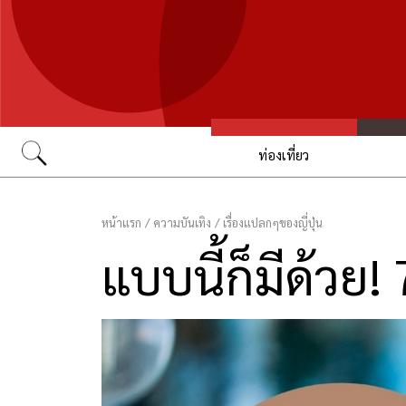
ท่องเที่ยว
Go
หน้าแรก
/
ความบันเทิง
/
เรื่องแปลกๆของญี่ปุ่น
แบบนี้ก็มีด้วย