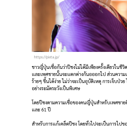
https://pixta.jp/
ชาวญี่ปุ่นเชื่อกันว่าปีชงไม่ได้มีเพียงครั้งเดียว
และเพศชายนั้นจะแตกต่างกันอออกไป ส่วนความเชื่อโด
ร้ายๆ ขึ้นได้ง่าย ไม่ว่าจะเป็นอุบัติเหตุ การเจ็บป่ว
อย่างระมัดระวังเป็นพิเศษ
โดยปีชงตามความเชื่อของคนญี่ปุ่นสำหรับเพศชายคือช่
และ 61 ปี
สำหรับการแก้เคล็ดปีชง โดยทั่วไปจะเป็นการไปขอพร