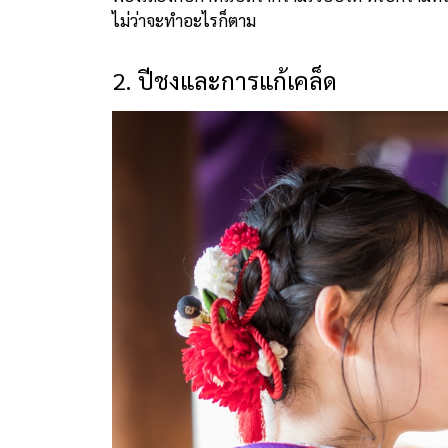
ไม่ว่าจะทำอะไรก็ตาม
2. ปีชงและการแก้เคล็ด