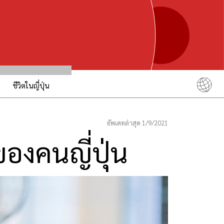
ชีวิตในญี่ปุ่น
English
简体中文
อัพเดทล่าสุด 1/9/2021
繁體中文
ของคนญี่ปุ่น
ภาษาไทย
한국어
日本語