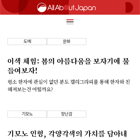
도예
문화
English
HOME
이색 체험: 봄의 아름다움을 보자기에 물
简体中文
들여보자!
여행
繁體中文
평소 한자에 관심이 없던 분도 캘리그라피를 통해 한자와 친
푸드
해져보는건 어떨까요?
ภาษาไทย
즐길거리
한국어
이노베이션
기모노
장난감
日本語
쇼핑
기모노 인형, 각양각색의 가치를 담아내