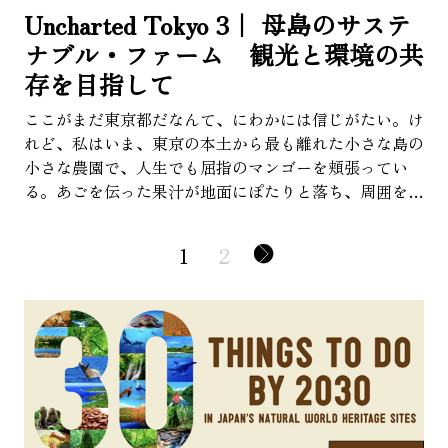
Uncharted Tokyo 3｜ 母島のサステ
ナブル・ファーム 観光と環境の共
存を目指して
ここがまだ東京都だなんて、にわかには信じがたい。け
れど、私はいま、東京の本土から最も離れた小さな島の
小さな農園で、人生でも屈指のマンゴーを頬張ってい
る。あごを伝った果汁が地面にぽたりと落ち、周囲を見
渡せば、温室にはトロピカルフルーツとカカオ。その向
こうには、ジャングルのようにそびえるヤシの木々
1
2
―――日本の首都・東京の喧騒や超近代的な街並みか
ら、これほど遠くに感じられる場所があるなんて。 私
が訪れたエコツーリズム施設「タエコニ農園」は、東京
の南約1,000キロ、小笠原諸島の母島にある。ここで、
ツアーガイドの小西俊徳さんと諸澤妙子さんは、地元農
家の折田和夫さんらとともに、ツアーや体験を通じて、
サステナブルな農の営みと自然保全を伝えている。