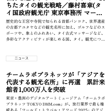
ちたタイの観光戦略／藤村喜章(タ
イ国政府観光庁 東京事務所 マーケ
ティング・マネージャー)インタビ
歴史的な王宮や寺院で知られる首都バンコク、世界遺産
ュー
の古都アユタヤなどの観光名所に加え、ゴルフなどのス
ポーツや、象とのふれあい、タイ古式マッサージなど、
多彩なアクティビティが楽しめる国、タイ。観光につい
ての方針や戦略を観光・スポーツ省が定め、その傘下の
タイ国政府観光庁が具体的な施策を進めるなど、国を挙
げて観光戦略に力を入れていることで知られている。観
ニュース
光・旅行産業がGDPの約20%を占め、アジアの中でも
突出しているタイは、どのような戦略によって世界中の
チームラボプラネッツが「アジアを
人々を魅了し続けているのか。タイ国政府観光庁 東京
代表する観光名所」に再選 累計来
事務所のマーケティング・マネージャー、藤村喜章氏に
聞いた。
館者1,000万人を突破
東京・豊洲のデジタルアートミュージアム「チームラボ
プラネッツ TOKYO DMM.com」が、旅行業界で最も権
威ある「ワールド・トラベル・アワード 2025」のアジ