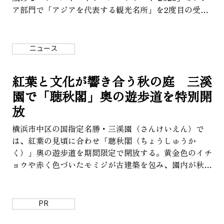
ア部門で「アジアを代表する観光名所」を2度目の受
賞。開館から7年3カ月で累計来館者1,000万人を突破
し、そのうち約半数が訪日外国人という、まさに“世界
が訪れる美術館”となっている。
ニュース
紅葉と文化が響き合う秋の庭 三溪
園で「聴秋閣」奥の遊歩道を特別開
放
横浜市中区の国指定名勝・三溪園（さんけいえん）で
は、紅葉の見頃に合わせ「聴秋閣（ちょうしゅうか
く）」奥の遊歩道を期間限定で開放する。黄金色のイチ
ョウや赤く色づいたモミジが古建築を包み、園内が秋色
に染まる。企画展や講演会、自然観察会、伝統芸能「猿
まわし」、限定カフェなど多彩な催しがそろい、五感で
秋を楽しめる。
PR