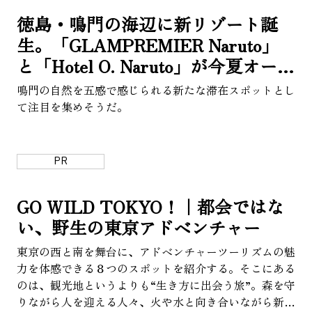
徳島・鳴門の海辺に新リゾート誕
About Us
Site Policy
生。「GLAMPREMIER Naruto」
と「Hotel O. Naruto」が今夏オープ
ン
鳴門の自然を五感で感じられる新たな滞在スポットとし
て注目を集めそうだ。
PR
GO WILD TOKYO！｜都会ではな
い、野生の東京アドベンチャー
東京の西と南を舞台に、アドベンチャーツーリズムの魅
力を体感できる８つのスポットを紹介する。そこにある
のは、観光地というよりも“生き方に出会う旅”。森を守
りながら人を迎える人々、火や水と向き合いながら新し