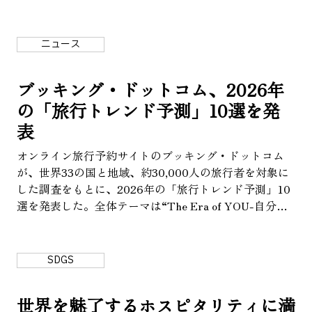
い体験を生み出す挑戦者たち。 その８つの体験を、
「日帰り」「宿泊」「島」の３つのテーマに分けて紹
介。週末にふらりと出かけるもよし、森の夜に浸るもよ
ニュース
し、海を越えて未知の島へ向かうもよし。東京のすぐそ
ばに、心を解き放つ冒険が待っている。
ブッキング・ドットコム、2026年
の「旅行トレンド予測」10選を発
表
オンライン旅行予約サイトのブッキング・ドットコム
が、世界33の国と地域、約30,000人の旅行者を対象に
した調査をもとに、2026年の「旅行トレンド予測」10
選を発表した。全体テーマは“The Era of YOU-自分ら
しさ”。ファンタジーの世界観に浸る旅や、ロボットに
家事を任せる滞在、美容テクノロジーを取り入れたウェ
ルネス旅など、テクノロジーと個人の趣味や価値観を組
SDGS
み合わせた、新しい旅のかたちを紹介している。
世界を魅了するホスピタリティに満