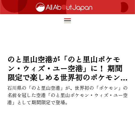
English
HOME
のと里山空港が「のと里山ポケモ
简体中文
ン・ウィズ・ユー空港」に！ 期間
トラベル
限定で楽しめる世界初のポケモン空
繁體中文
フード＆ドリンク
港
石川県の「のと里山空港」が、世界初の「ポケモン」の
ภาษาไทย
名前を冠した空港「のと里山ポケモン・ウィズ・ユー空
カルチャー
한국어
港」として期間限定で登場。
イノベーション
日本語
ライフスタイル