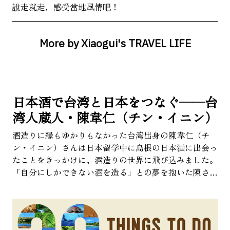
說走就走，感受當地風情吧！
About Us
Site Policy
More by Xiaogui's TRAVEL LIFE
日本酒で台湾と日本をつなぐ——台
湾人蔵人・陳韋仁（チン・イニン）
酒造りに縁もゆかりもなかった台湾出身の陳韋仁（チ
ン・イニン）さんは日本留学中に島根の日本酒に出会っ
たことをきっかけに、酒造りの世界に飛び込みました。
「自分にしかできない酒を造る」との夢を抱いた陳さん
でしたが、夢実現までの道のりは決して簡単なものでは
ありませんでした。語学の勉強から始まり、酒造り修
行、酒米の栽培、オリジナルブランドの酒造り、そして
酒蔵設立まで…。今回は、夢に向かって挑み続ける陳さ