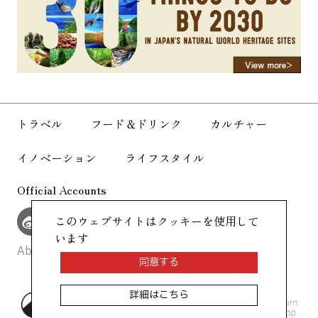
んの物語をご紹介します。
トラベル
フード＆ドリンク
カルチャー
イノベーション
ライフスタイル
Official Accounts
このウェブサイトはクッキーを使用して
います
About Us
Site Policy
同意する
詳細はこちら
©AllAbout-Japan.com - All rights
reserved.