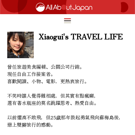
Xiaogui's TRAVEL LIFE
English
HOME
简体中文
曾任旅遊美食編輯、公關公司行銷。
トラベル
現任自由工作接案者。
繁體中文
喜歡閱讀、小物、電影，更熱衷旅行。
フード＆ドリンク
ภาษาไทย
不笑時讓人覺得難相處，但其實有點瘋癲，
カルチャー
한국어
還有著水瓶座的莫名跳躍思考、熱愛自由。
イノベーション
日本語
以前懼高不敢飛，但25歲那年鼓起勇氣飛向蘇梅島後，
ライフスタイル
戀上雙腳旅行的感動。