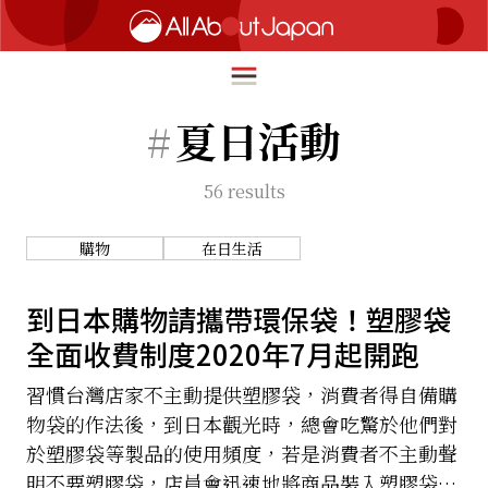
#
夏日活動
56
results
English
HOME
简体中文
購物
在日生活
深度旅遊
繁體中文
美食尋味
到日本購物請攜帶環保袋！塑膠袋
ภาษาไทย
全面收費制度2020年7月起開跑
流行文化
한국어
創新趨勢
習慣台灣店家不主動提供塑膠袋，消費者得自備購
日本語
物袋的作法後，到日本觀光時，總會吃驚於他們對
在地故事
於塑膠袋等製品的使用頻度，若是消費者不主動聲
明不要塑膠袋，店員會迅速地將商品裝入塑膠袋