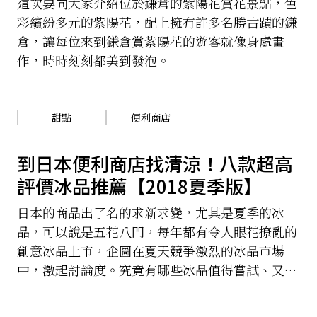
這次要向大家介紹位於鎌倉的紫陽花賞花景點，色
彩繽紛多元的紫陽花，配上擁有許多名勝古蹟的鎌
倉，讓每位來到鎌倉賞紫陽花的遊客就像身處畫
作，時時刻刻都美到發泡。
甜點
便利商店
到日本便利商店找清涼！八款超高
評價冰品推薦【2018夏季版】
日本的商品出了名的求新求變，尤其是夏季的冰
品，可以說是五花八門，每年都有令人眼花撩亂的
創意冰品上市，企圖在夏天競爭激烈的冰品市場
中，激起討論度。究竟有哪些冰品值得嘗試、又有
哪些冰品不好入手，一看到就一定要買的呢？以下
推薦八大今夏日本必吃冰品，快來一起解暑吧！