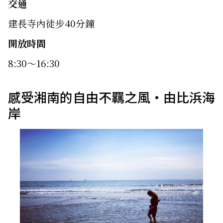
交通
建長寺內徒步40分鐘
開放時間
8:30～16:30
感受湘南的自由不羈之風・由比浜海
岸