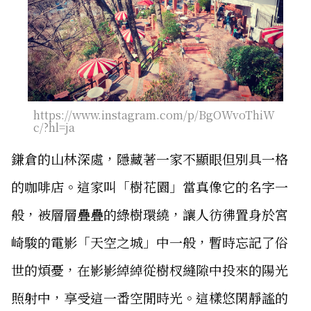
https://www.instagram.com/p/BgOWvoThiW
c/?hl=ja
鎌倉的山林深處，隱藏著一家不顯眼但別具一格
的咖啡店。這家叫「樹花園」當真像它的名字一
般，被層層疊疊的綠樹環繞，讓人彷彿置身於宮
崎駿的電影「天空之城」中一般，暫時忘記了俗
世的煩憂，在影影綽綽從樹杈縫隙中投來的陽光
照射中，享受這一番空閒時光。這樣悠閑靜謐的