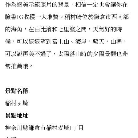
作為網美示範照片的背景，相信一定也會讓你在
臉書IG收穫一大堆贊。稻村崎位於鎌倉市西南部
的海角，在由比濱和七里濱之間，天氣好的時
候，可以遠遠望到富士山。海岸，藍天，山巒，
可以說再美不過了，太陽落山時的夕陽景觀也非
常推薦哦。
景點名稱
稲村ヶ崎
景點地址
神奈川縣鎌倉市稲村ガ崎1丁目