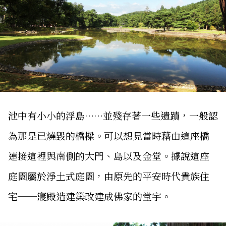
池中有小小的浮島……並殘存著一些遺蹟，一般認
為那是已燒毀的橋樑。可以想見當時藉由這座橋
連接這裡與南側的大門、島以及金堂。據說這座
庭園屬於淨土式庭園，由原先的平安時代貴族住
宅──寢殿造建築改建成佛家的堂宇。