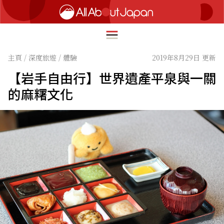
主頁
/
深度旅遊
/
體驗
2019年8月29日 更新
【岩手自由行】世界遺產平泉與一關
English
的麻糬文化
HOME
简体中文
深度旅遊
繁體中文
美食尋味
ภาษาไทย
流行文化
한국어
創新趨勢
日本語
在地故事