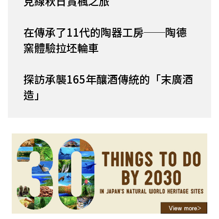
見線秋日賞楓之旅
在傳承了11代的陶器工房──陶德
窯體驗拉坯輪車
探訪承襲165年釀酒傳統的「末廣酒
造」