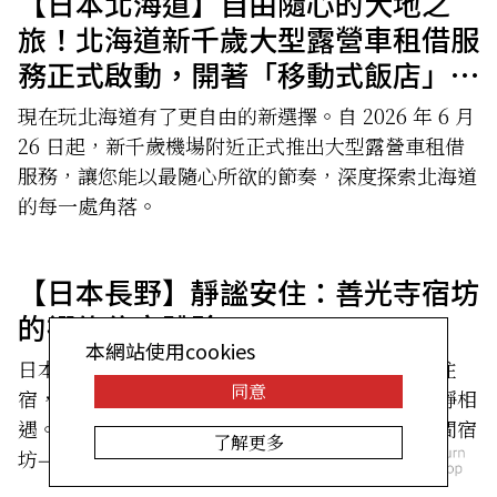
【日本北海道】自由隨心的大地之
旅！北海道新千歲大型露營車租借服
務正式啟動，開著「移動式飯店」暢
遊北國
現在玩北海道有了更自由的新選擇。自 2026 年 6 月
26 日起，新千歲機場附近正式推出大型露營車租借
服務，讓您能以最隨心所欲的節奏，深度探索北海道
的每一處角落。
【日本長野】靜謐安住：善光寺宿坊
的禪修住宿體驗
本網站使用cookies
日本各地有些寺院，會向朝聖者及一般旅客開放住
同意
宿，讓人在這裡放慢腳步，與日本的精神遺產靜靜相
遇。這次要跟大家介紹的是長野市善光寺境內一間宿
了解更多
坊——蓮華院——的住宿體驗。