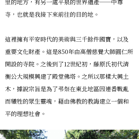
里的地方，有另一處平泉的世界遺產──中尊
寺，也就是我接下來前往的目的地。
這裡擁有平安時代的美術與三千餘件國寶，以及
重要文化財產。這是850年由高僧慈覺大師圓仁所
開設的寺院。之後到了12世紀初，藤原氏初代清
衡公大規模興建了殿堂佛塔。之所以那樣大興土
木，據說宗旨是為了弔祭在東北地區因連番戰亂
而犧牲的眾生靈魂，藉由佛教的教誨建立一個和
平的理想社會。