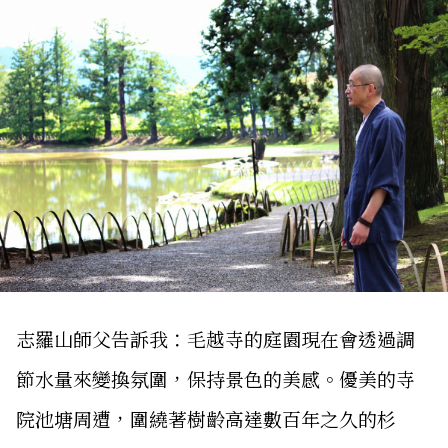
志羅山師父告訴我：毛越寺的庭園現在會透過調
節水量來變換氛圍，保持景色的美感。優美的寺
院池塘周遭，圍繞著樹齡高達數百年之久的杉