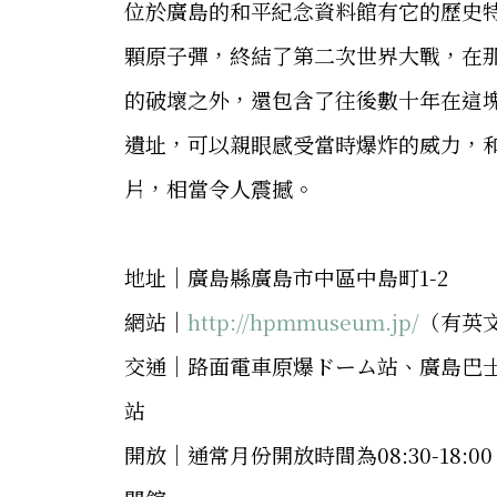
位於廣島的和平紀念資料館有它的歷史特
顆原子彈，終結了第二次世界大戰，在
的破壞之外，還包含了往後數十年在這
遺址，可以親眼感受當時爆炸的威力，
片，相當令人震撼。
地址│廣島縣廣島市中區中島町1-2
網站│
http://hpmmuseum.jp/
（有英
交通│路面電車原爆ドーム站、廣島巴士
站
開放│通常月份開放時間為08:30-18:00