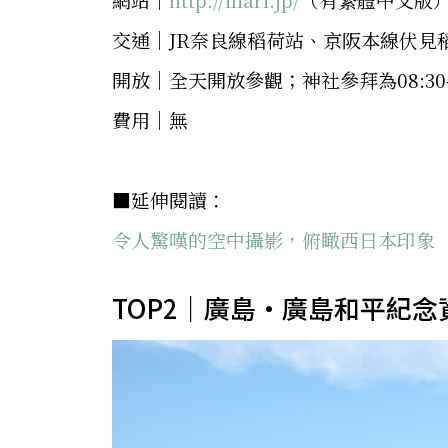
交通│JR奈良線稻荷站、京阪本線伏見
開放│全天開放參觀；神社參拜為08:30-1
費用│無
■延伸閱讀：
令人驚嘆的空中攝影，俯瞰西日本印象
TOP2｜廣島・廣島和平紀念