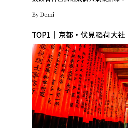
By Demi
TOP1｜京都・伏見稻荷大社