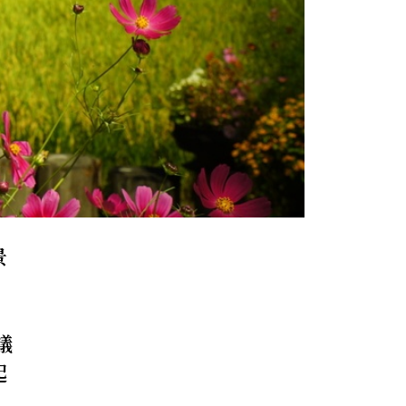
景
，
議
起