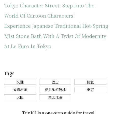
Tokyo Character Street: Step Into The
World Of Cartoon Characters!
Experience Japanese Traditional Hot-Spring
Mist Stone Bath With A Twist Of Modernity
At Le Furo In Tokyo
Tags
交通
巴士
便宜
省錢旅遊
東北旅遊勝地
東京
大阪
東北地區
Trip101 is a one-stop guide for travel