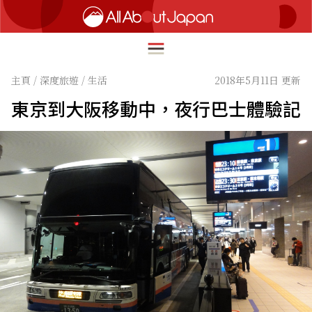
主頁
/
深度旅遊
/
生活
2018年5月11日 更新
東京到大阪移動中，夜行巴士體驗記
English
HOME
简体中文
深度旅遊
繁體中文
美食尋味
ภาษาไทย
流行文化
한국어
創新趨勢
日本語
在地故事