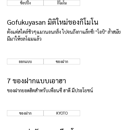
ช็อปปิ้ง
กิโมโน
Gofukuyasan มิติใหม่ของกิโมโน
ตั้งแต่สไตล์ชิวๆแมวนอนกลิ้ง ไปจนถึงกาแล็กซี่! "โอบิ" ล้ำสมัย
มีมาให้ยลโฉมแล้ว
ออกแบบ
ของฝาก
7 ของฝากแบบเอาฮา
ของฝากยอดฮิตสำหรับเพื่อนซี้ ฮาดี มีประโยชน์
ของฝาก
KYOTO