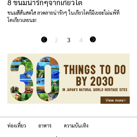
8 ขนมน่ารักๆจากเกียวโต
ขนมสีสันสดใส ลวดลายน่ารักๆ ในเกียวโตก็มีเยอะไม่แพ้ที่
โตเกียวเลยนะ!
2
3
4
ท่องเที่ยว
อาหาร
ความบันเทิง