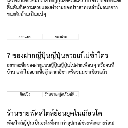
ใครที่ไปเที่ยวชมปราสาทญี่ปุ่นสักครั้งแล้ว รับรองว่าต้องทึ่งและ
ตื้นตันกับความสวยและสง่างามของปราสาทเหล่านั้นจนอยาก
ขนกลับบ้านเป็นแน่ๆ
ออกแบบ
ของฝาก
7 ของฝากญี่ปุ๊นญี่ปุ่นสวยเก๋ไม่ซ้ำใคร
อยากจะซื้อของฝากแบบญี่ปุ๊นญี่ปุ่นไปฝากเพื่อนๆ หรือคนที่
บ้าน แต่ก็ไม่อยากซื้อตุ๊กตาเกอิชา หรือขนมชาเขียวแล้ว
ช็อปปิ้ง
ร้านขายผลิตภัณฑ์พื้น
เมือง
ร้านขายพัดสไตล์ย้อนยุคในเกียวโต
พัดสไตล์ญี่ปุ่นเป็นอะไรที่มากกว่าอุปกรณ์ช่วยพัดคลายร้อน!