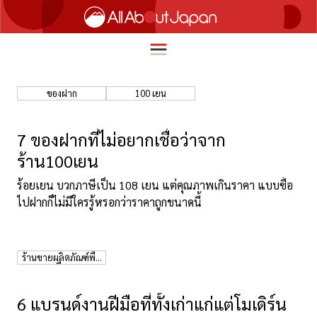
ของฝาก
100 เยน
English
HOME
7 ของฝากที่ไม่อยากเชื่อว่าจาก
简体中文
ร้าน100เยน
ท่องเที่ยว
繁體中文
ร้อยเยน บวกภาษีเป็น 108 เยน แต่คุณภาพเกินราคา แบบซื้อ
อาหาร
ไปฝากก็ไม่มีใครรู้หรอกว่าราคาถูกขนาดนี้
ภาษาไทย
ความบันเทิง
한국어
นวัตกรรม
ร้านขายผลิตภัณฑ์พื้น
เมือง
日本語
ชีวิตในญี่ปุ่น
6 แบรนด์งานฝีมือที่ทั้งเก่าแก่แต่โมเดิร์น