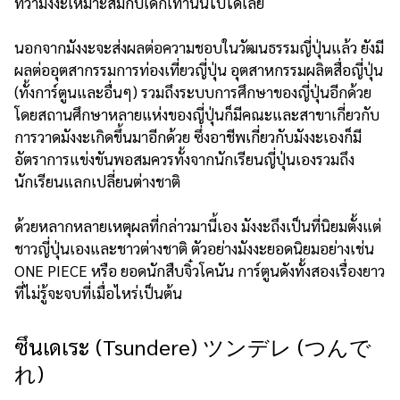
ที่ว่ามังงะเหมาะสมกับเด็กเท่านั้นไปได้เลย
นอกจากมังงะจะส่งผลต่อความชอบในวัฒนธรรมญี่ปุ่นแล้ว ยังมี
ผลต่ออุตสากรรมการท่องเที่ยวญี่ปุ่น อุตสาหกรรมผลิตสื่อญี่ปุ่น
(ทั้งการ์ตูนและอื่นๆ) รวมถึงระบบการศึกษาของญี่ปุ่นอีกด้วย
โดยสถานศึกษาหลายแห่งของญี่ปุ่นก็มีคณะและสาขาเกี่ยวกับ
การวาดมังงะเกิดขึ้นมาอีกด้วย ซึ่งอาชีพเกี่ยวกับมังงะเองก็มี
อัตราการแข่งขันพอสมควรทั้งจากนักเรียนญี่ปุ่นเองรวมถึง
นักเรียนแลกเปลี่ยนต่างชาติ
ด้วยหลากหลายเหตุผลที่กล่าวมานี้เอง มังงะถึงเป็นที่นิยมตั้งแต่
ชาวญี่ปุ่นเองและชาวต่างชาติ ตัวอย่างมังงะยอดนิยมอย่างเช่น
ONE PIECE หรือ ยอดนักสืบจิ๋วโคนัน การ์ตูนดังทั้งสองเรื่องยาว
ที่ไม่รู้จะจบที่เมื่อไหร่เป็นต้น
ซึนเดเระ (Tsundere) ツンデレ (つんで
れ)​