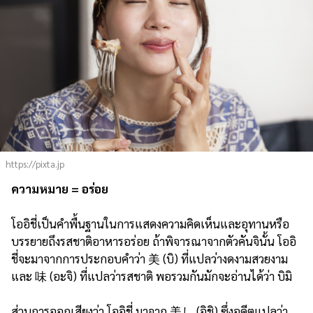
https://pixta.jp
ความหมาย = อร่อย
โออิชี่เป็นคำพื้นฐานในการแสดงความคิดเห็นและอุทานหรือ
บรรยายถึงรสชาติอาหารอร่อย ถ้าพิจารณาจากตัวคันจินั้น โออิ
ชี่จะมาจากการประกอบคำว่า 美 (บิ) ที่แปลว่างดงามสวยงาม
และ 味 (อะจิ) ที่แปลว่ารสชาติ พอรวมกันมักจะอ่านได้ว่า บิมิ
ส่วนการออกเสียงว่า โออิชี่ มาจาก 美し (อิชิ) ซึ่งอดีตแปลว่า