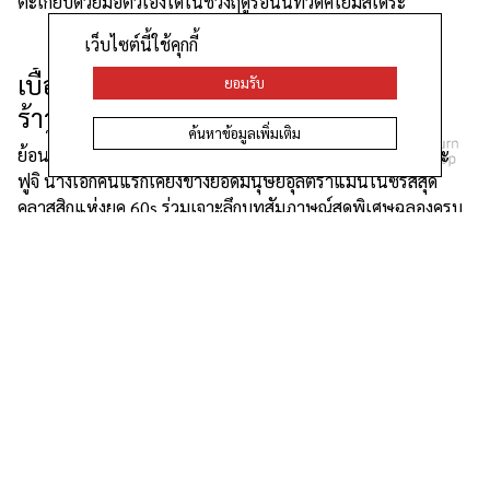
ตะเกียบด้วยมือตัวเองได้ในช่วงฤดูร้อนนี้ที่วัดคิโยมิสึเดระ
เว็บไซต์นี้ใช้คุกกี้
เบื้องหลังอุลตร้าแมน... ย่อมต้องมี "อุลต
ยอมรับ
ร้าวูแมน" เคียงข้างเสมอ
ค้นหาข้อมูลเพิ่มเติม
ย้อนวันวานกับฮิโรโกะ ซากุไร (Hiroko Sakurai) ผู้รับบทอากิโกะ
ฟูจิ นางเอกคนแรกเคียงข้างยอดมนุษย์อุลตร้าแมนในซีรีส์สุด
คลาสสิกแห่งยุค 60s ร่วมเจาะลึกบทสัมภาษณ์สุดพิเศษฉลองครบ
รอบ 60 ปี ที่เธอจะมาเผยความทรงจำในวันแรกที่เปิดตัว เบื้อง
หลังการทำงานร่วมกับทีมผู้สร้าง และการรับมือกับชื่อเสียงของผล
งานระดับตำนานที่ปฏิวัติวงการฮีโร่ไปตลอดกาล
Devotion to Catalunya: สามศิลปินเอก
ชาวสเปนกับศิลปะเซรามิก ณ พิพิธภัณฑ์
YOKU MOKU
นิทรรศการที่รวบรวมผลงานเซรามิกของปาโบล ปิกัสโซ (Pablo
Picasso), โจน มีโร (Joan Miró) และมิเกล บาร์เซโล (Miquel
Barceló) ศิลปินร่วมสมัยระดับแนวหน้าของสเปน เพื่อนำเสนอ