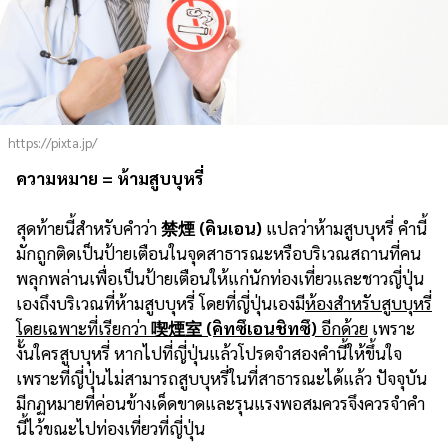
https://pixta.jp/
ความหมาย = ห้ามสูบบุหรี่
สุดท้ายนี้สำหรับคำว่า
禁煙 (คินเอน)
แปลว่าห้ามสูบบุหรี่ คำนี้
มักถูกติดเป็นป้ายเตือนในจุดสาธารณะหรือบริเวณสถานที่คน
พลุกพล่านเพื่อเป็นป้ายเตือนให้แก่นักท่องเที่ยวและชาวญี่ปุ่น
เองถึงบริเวณที่ห้ามสูบบุหรี่ โดยที่ญี่ปุ่นเองมี
ห้องสำหรับสูบบุหรี่
โดยเฉพาะที่เรียกว่า​
喫煙室 (คิทซึเอนชิทซึ)
อีกด้วย
เพราะ
งั้นใครสูบบุหรี่ หากไปที่ญี่ปุ่นแล้วโปรดจำสองคำนี้ให้ขึ้นใจ
เพราะที่ญี่ปุ่นไม่สามารถสูบบุหรี่ในที่สาธารณะ​ได้แล้ว ปัจจุบัน
มีกฏหมายที่ค่อนข้างเด็ดขาดและรุนแรงพอสมควร​จึงควรจำคำ
นี้ไว้ขณะไปท่องเที่ยวที่ญี่ปุ่น