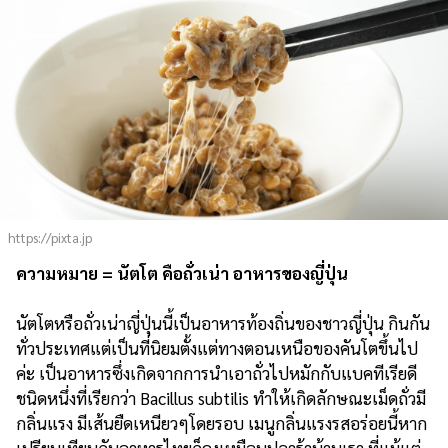
https://pixta.jp
ความหมาย = นัตโต คือถั่วเน่า อาหารของญี่ปุ่น
นัตโตหรือถั่วเน่าญี่ปุ่นนี้เป็นอาหารท้องถิ่นของชาวญี่ปุ่น กินกัน
ทั่วประเทศแต่เป็นที่นิยมตั้งแต่ทางตอนเหนือของคันโตขึ้นไป
ค่ะ เป็นอาหารซึ่งเกิดจากการนำเอาถั่วไปหมักกับแบคทีเรียดี
ชนิดหนึ่งที่เรียกว่า Bacillus subtilis ทำให้เกิดลักษณะเม็ดถั่วมี
กลิ่นแรง มีเส้นยืดเหนียวๆโดยรอบ เมนูกลิ่นแรงรสอร่อยนี้หาก