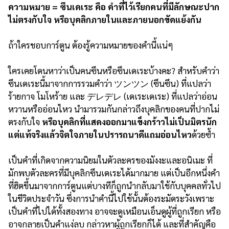
ความหมาย = ซึนเดเระ คือ คำที่ไว้เรียกคนที่มีลักษณะปาก
ไม่ตรงกับใจ หรือบุคลิกภายในและภายนอกขัดแย้งกัน
ถ้าใครชอบการ์ตูน ต้องรู้ความหมายของคำนี้แน่ๆ
ใครเคยโดนหาว่าเป็นคนซึนหรือซึนเดเระบ้างคะ? สำหรับคำว่า
ซึนเดเระนี้มาจากการรวมคำว่า ツンツン (ซึนซึน) ที่แปลว่า
ร้ายกาจ โมโหร้าย และ デレデレ (เดเระเดเระ) ที่แปลว่าอ่อน
หวานหรืออ่อนไหว นำมารวมกันกล่าวถึงบุคลิกของคนที่ปากไม่
ตรงกับใจ
หรือบุคลิกที่แสดงออกมาแข็งกร้าวไม่เป็นมิตรนัก
แต่แท้จริงแล้วจิตใจภายในปรารถนาดีแถมอ่อนไหว
ด้วยซ้ำ
เป็นคำที่เกิดจากความนิยมในตัวละครของมังงะและอนิเมะ ที่
มักพบตัวละครที่มีบุคลิกซึนเดเระได้มากมาย แต่เป็นอีกหนึ่งคำ
ที่ฮิตขึ้นมาจากการ์ตูนแต่บางทีก็ถูกนำกลับมาใช้กับบุคคลทั่วไป
ในชีวิตประจำวัน ซึ่งการนำคำนี้ไปใช้นั้นต้องระมัดระวังเพราะ
เป็นคำที่ไปได้ทั้งสองทาง อาจจะดูเหมือนเอ็นดูผู้ที่ถูกเรียก หรือ
อาจกลายเป็นคำแง่ลบ กล่าวหาผู้ถูกเรียกก็ได้ และที่สำคัญคือ