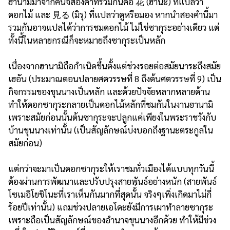
ฮานามิมาจากคันจิสองคำที่รวมกันคือ 花 (ฮานะ) ที่แปลว่า
ดอกไม้ และ 見る (มิรุ) ที่แปลว่าดูหรือมอง หากนำสองคำนี้มา
รวมกันอาจแปลได้ว่าการชมดอกไม้ ไม่ใช่ซากุระอย่างเดียว แต่
ทั้งนี้ในหลายกรณีก็จะหมายถึงซากุระเป็นหลัก
เนื่องจากฮานามิถือกำเนิดขึ้นตั้งแต่ช่วงรอยต่อสมัยนาระถึงสมัย
เฮอัน (ประมาณตอนปลายศตวรรษที่ 8 ถึงต้นศตวรรษที่ 9) เป็น
กิจกรรมของขุนนางเป็นหลัก และด้วยปัจจัยหลากหลายด้าน
ทำให้ดอกซากุระกลายเป็นดอกไม้หลักที่ชมกันในงานฮานามิ
เพราะสมัยก่อนนั้นต้นซากุระจะปลูกแค่เพียงในพระราชวังกับ
บ้านขุนนางเท่านั้น (เป็นสัญลักษณ์บ่งบอกถึงฐานะตระกูลใน
สมัยก่อน)
แต่กว่าจะมาเป็นดอกซากุระให้เราชมทั่วเมืองได้แบบทุกวันนี้
ต้องผ่านการพัฒนาและปรับปรุงสายพันธ์อย่างหนัก (สายพันธ์
โซเมอิโยชิโนะที่เราเห็นกันมากที่สุดนั้่น จริงๆเพิ่งเกิดมาไม่กี่
ร้อยปีเท่านั้น) แถมช่วงปลายเอโดะยังมีการเผาทำลายซากุระ
เพราะถือเป็นสัญลักษณ์ของอำนาจขุนนางอีกด้วย ทำให้มีช่วง