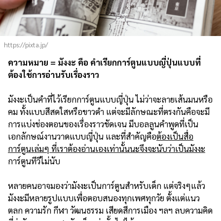
https://pixta.jp/
ความหมาย = มังงะ คือ คำเรียกการ์ตูนแบบญี่ปุ่นแบบที่
ต้องใช้การอ่านรับเรื่องราว
มังงะเป็นคำที่ไว้เรียกการ์ตูนแบบญี่ปุ่น ไม่ว่าจะลายเส้นมนหรือ
คม ทั้งแบบสีสดใสหรือขาวดำ แต่จะมีลักษณะที่ตรงกันคือจะมี
การแบ่งช่องตอนของเรื่องราวชัดเจน มีบอลลูนคำพูดที่เป็น
เอกลักษณ์งานวาดแบบญี่ปุ่น และที่สำคัญคือ
ต้องเป็นสื่อ
การ์ตูนเล่มๆ ที่เราต้องอ่านเองเท่านั้นนะจึงจะนับว่าเป็นมังงะ
การ์ตูนทีวีไม่นับ
หลายคนอาจมองว่ามังงะเป็นการ์ตูนสำหรับเด็ก แต่จริงๆแล้ว
มังงะมีหลายรูปแบบเพื่อตอบสนองทุกเพศทุกวัย ตั้งแต่แนว
ตลก ความรัก กีฬา วัฒนธรรม เสียดสีการเมือง ฯลฯ ลบความคิด