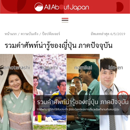
หน้าแรก
/
ความบันเทิง
/
ป็อปคัลเจอร์
อัพเดทล่าสุด 6/5/2019
รวมคำศัพท์น่ารู้ของญี่ปุ่น ภาคปัจจุบัน
English
HOME
简体中文
ท่องเที่ยว
繁體中文
อาหาร
ภาษาไทย
ความบันเทิง
한국어
นวัตกรรม
日本語
ชีวิตในญี่ปุ่น