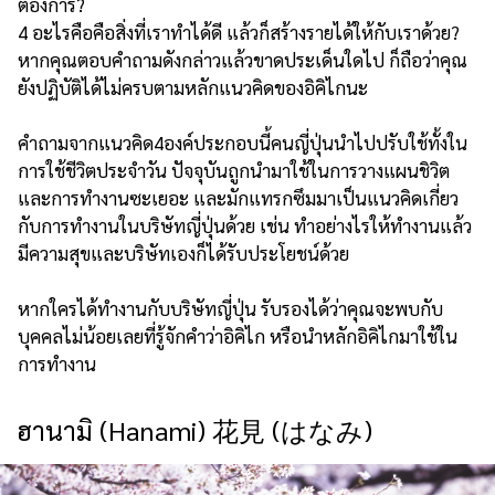
ต้องการ?
4 อะไรคือคือสิ่งที่เราทำได้ดี แล้วก็สร้างรายได้ให้กับเราด้วย?
หากคุณตอบคำถามดังกล่าวแล้วขาดประเด็นใดไป ก็ถือว่าคุณ
ยังปฏิบัติได้ไม่ครบตามหลักแนวคิดของอิคิไกนะ
คำถามจากแนวคิด4องค์ประกอบนี้คนญี่ปุ่นนำไปปรับใช้ทั้งใน
การใช้ชีวิตประจำวัน ปัจจุบันถูกนำมาใช้ในการวางแผนชิวิต
และการทำงานซะเยอะ และมักแทรกซึมมาเป็นแนวคิดเกี่ยว
กับการทำงานในบริษัทญี่ปุ่นด้วย เช่น ทำอย่างไรให้ทำงานแล้ว
มีความสุขและบริษัทเองก็ได้รับประโยชน์ด้วย
หากใครได้ทำงานกับบริษัทญี่ปุ่น รับรองได้ว่าคุณจะพบกับ
บุคคลไม่น้อยเลยที่รู้จักคำว่าอิคิไก หรือนำหลักอิคิไกมาใช้ใน
การทำงาน
ฮานามิ (Hanami) 花見 (はなみ)