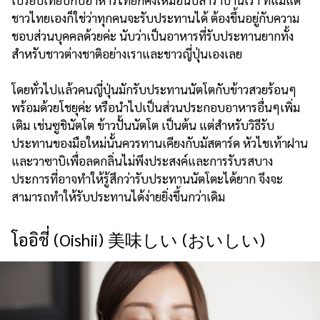
เปรียบเทียบกับอาหารไทยก็คงเหมือนปลาร้าบ้านเรา ที่แม้แต่
ชาวไทยเองก็ใช่ว่าทุกคนจะรับประทานได้ ต้องขึ้นอยู่กับความ
ชอบส่วนบุคคลด้วยค่ะ นับว่าเป็นอาหารที่รับประทานยากทั้ง
สำหรับชาวต่างชาติอย่างเราและชาวญี่ปุ่นเองเลย
โดยทั่วไปแล้วคนญี่ปุ่นมักรับประทานนัตโตกับข้าวสวยร้อนๆ
พร้อมด้วยโชยุค่ะ หรือนำไปเป็นส่วนประกอบอาหารอื่นๆเพิ่ม
เติม เช่นซูชินัตโต ข้าวปั้นนัตโต เป็นต้น แต่สำหรับวิธีรับ
ประทานของมือใหม่นั้นควรทานเคียงกับมัสตาร์ด หัวไชเท้าฝาน
และวาซาบิเพื่อลดกลิ่นไม่พึงประสงค์และการรับรสบาง
ประการที่อาจทำให้รู้สึกว่ารับประทานนัตโตะได้ยาก จึงจะ
สามารถทำให้รับประทานได้ง่ายยิ่งขึ้นกว่าเดิม
โออิชี่ (Oishii) 美味しい (おいしい)