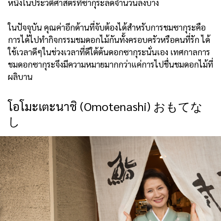
หนึ่งในประวัติศาสตร์ที่ซากุระลดจำนวนลงบ้าง
ในปัจจุบัน คุณค่าอีกด้านที่จับต้องได้สำหรับการชมซากุระคือ
การได้ไปทำกิจกรรมชมดอกไม้กันทั้งครอบครัวหรือคนที่รัก ได้
ใช้เวลาดีๆในช่วงเวลาที่ดีใต้ต้นดอกซากุระนั่นเอง เทศกาลการ
ชมดอกซากุระจึงมีความหมายมากกว่าแค่การไปชื่นชมดอกไม้ที่
ผลิบาน
โอโมะเตะนาชิ (Omotenashi) おもてな
し