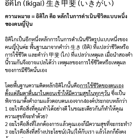
อิคิไก (Ikigai) 生き甲斐 (いきがい)
ความหมาย = อิคิไก คือ หลักในการดำเนินชีวิตแบบหนึ่ง
ของคนญี่ปุ่น
อิคิไกเป็นอีกหนึ่งหลักการในการดำเนินชีวิตรูปแบบหนึ่งของ
คนญี่ปุ่นค่ะ พื้นฐานมาจากคำว่า 生き (อิคิ) ที่แปลว่าชีวิตหรือ
การใช้ชีวิต และคำว่า 甲斐 (ไก) ที่แปลว่าเหตุผล เมื่อนำสองคำ
นี้รวมกันจึงอาจแปลได้ว่า เหตุผลของการใช้ชีวิตหรือเหตุผล
ของการมีชีวิตนั่นเอง
โดยพื้นฐานความคิดหลักอิคิไกนั้นคือ
การใช้ชีวิตของตนเอง
ตั้งแต่ลืมตาตื่นมาในตอนเช้าให้มีความสุขในทุกๆวัน
ซึ่งเป็น
พิจารณาตั้งคำถามแล้วตอบตนเองจาก4องค์ประกอบหลักว่า
1 อะไรคือสิ่งที่คุณทำได้อย่างดี ในขณะเดียวกันก็ทำให้คุณ
ความสุขที่จะทำด้วย?
2 อะไรคือสิ่งที่โลกต้องการแล้วคุณเองก็มีความสุขที่จะกระทำ?
3 อะไรคือสิ่งที่สร้างประโยชน์(เงิน)ให้กับเรา แล้วโลกก็ยังคง