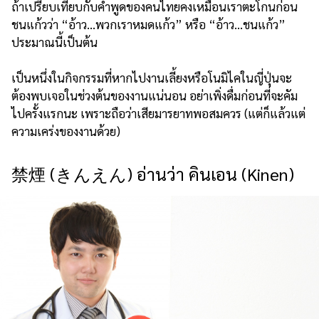
ถ้าเปรียบเทียบกับคำพูดของคนไทยคงเหมือนเราตะโกนก่อน
ชนแก้วว่า “อ้าว...พวกเราหมดแก้ว” หรือ “อ้าว...ชนแก้ว”
ประมาณนี้เป็นต้น
เป็นหนึ่งในกิจกรรมที่หากไปงานเลี้ยงหรือโนมิไคในญี่ปุ่นจะ
ต้องพบเจอในช่วงต้นของงานแน่นอน อย่าเพิ่งดื่มก่อนที่จะคัม
ไปครั้งแรกนะ เพราะถือว่าเสียมารยาทพอสมควร (แต่ก็แล้วแต่
ความเคร่งของงานด้วย)
禁煙 (きんえん) อ่านว่า คินเอน (Kinen)