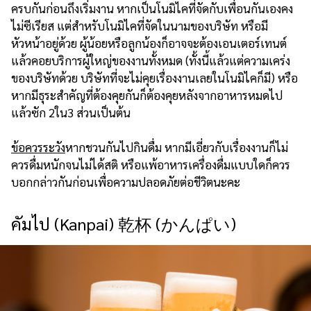
ครบกันก่อนถึงเริ่มงาน หากเป็นโนมิไคที่จัดกับเพื่อนกันเองคง
ไม่ซีเรียส แต่สำหรับโนมิไคที่จัดในนามของบริษัท หรือมี
หัวหน้าอยู่ด้วย ผู้น้อยหรือลูกน้องก็อาจจะต้องเอนเตอร์เทนต์
แล้วคอยบริการผู้ใหญ่ของงานทั้งหมด (ทั้งนี้แล้วแต่ความเคร่ง
ของบริษัทด้วย บริษัทที่จะไม่คุยเรื่องงานเลยในโนมิไคก็มี) หรือ
หากมีธุระสำคัญที่ต้องคุยกันก็ต้องคุยหลังจากอาหารหมดไป
แล้วซัก 2ใน3 ส่วนเป็นต้น
ข้อควรระวัง
หากชวนกันไปกินดื่ม หากมีเอี่ยวกับเรื่องงานก็ไม่
ควรดื่มหนักจนไม่ได้สติ หรือแพ้อาหารเครื่องดื่มแบบใดก็ควร
บอกกล่าวกันก่อนเพื่อความปลอดภัยต่อชีวิตนะคะ
คัมไป (Kanpai) 乾杯 (かんぱい)