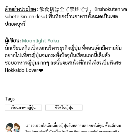
ตัวอย่างประโยค
​ : 飲食店は全て禁煙です。(Inshokuten wa
subete kin-en desu) พื้นที่ของร้านอาหารทั้งหมดเป็นเขต
ปลอดบุหรี่
ผู้เขียน:
Moonlight Yoku
นักเขียนสกิลเป็ดเอกบริหารธุรกิจญี่ปุ่น ที่ตอนเด็กมีความฝัน
อยากไปเที่ยวญี่ปุ่นจนกระทั่งปัจจุบันเรียนเอกนี้เต็มตัว
ชอบอาหารญี่ปุ่นมากๆ ฉะนั้นจะสนใจที่กินที่เที่ยวเป็นพิเศษ
Hokkaido Lover❤️
Tags
เรียนภาษาญี่ปุ่น
ชีวิตในญี่ปุ่น
เรารวบรวมไอเดียเที่ยวญี่ปุ่นอันหลากหลายมาให้คุณ ตั้งแต่ถนน
ใหญ่สายช้อปปิ้งในเมืองโตเกียว วัดและศาลเจ้าโบราณสุดขลัง