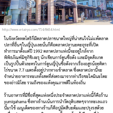
http://www.e-tairyo.com/714/8654.html
ในจังหวัดทตโตริก็มีตลาดปลาขนาดใหญ่ที่น่าสนใจไม่แพ้ตลาด
ปลาที่อื่นๆในญี่ปุ่นเลยนั่นก็คือตลาดปลานะคะอุระที่เปิด
ทำการมาตั้งแต่ปี 1992 ตลาดปลาแห่งนี้จะอยู่ใกล้จาก
พิพิธภัณฑ์มิซุกิชิเงะรุ นักเขียนการ์ตูนชื่อดัง และมีจุดสังเกต
เป็นรูปปั้นตัวละครในการ์ตูนญี่ปุ่นชื่อดังจากเรื่องอสูรน้อยคิตา
โร่ขนาด 7.7 เมตรตั้งอยู่ปากทางเข้าตลาด ซึ่งตลาดปลานี้จะ
จำหน่ายอาหารทะเลทั้งสดที่ส่งตรงมาจากท่าเรือชะไคมินะโตะ
ของอ่าวมิโฮะ รวมถึงของแห้งคุณภาพดีในท้องถิ่น
ร้านอาหารที่มีชื่อที่สุดแห่งหนึ่งประจำตลาดปลาแห่งนี้ก็คือร้าน
yumigahama ซึ่งทางร้านเน้นการนำวัตถุดิบสดๆจากทะเลแถว
นี้มาใช้ เมนูเด็ดของทางร้านก็คือปูมัตสึบะต้มและปรุงรสด้วย