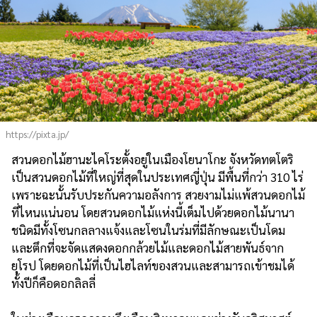
https://pixta.jp/
สวนดอกไม้ฮานะไคโระตั้งอยู่ในเมืองโยนาโกะ จังหวัดทตโตริ
เป็นสวนดอกไม้ที่ใหญ่ที่สุดในประเทศญี่ปุ่น มีพื้นที่กว่า 310 ไร่
เพราะฉะนั้นรับประกันความอลังการ สวยงามไม่แพ้สวนดอกไม้
ที่ไหนแน่นอน โดยสวนดอกไม้แห่งนี้เต็มไปด้วยดอกไม้นานา
ชนิดมีทั้งโซนกลลางแจ้งและโซนในร่มที่มีลักษณะเป็นโดม
และตึกที่จะจัดแสดงดอกกล้วยไม้และดอกไม้สายพันธ์จาก
ยุโรป โดยดอกไม้ที่เป็นไฮไลท์ของสวนและสามารถเข้าชมได้
ทั้งปีก็คือดอกลิลลี่