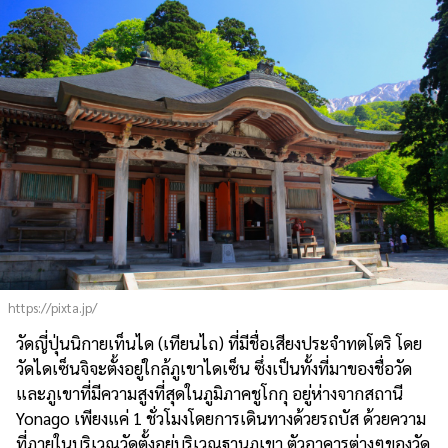
https://pixta.jp/
วัดญี่ปุ่นนิกายเท็นได (เทียนไถ) ที่มีชื่อเสียงประจำทตโตริ โดย
วัดไดเซ็นจิจะตั้งอยู่ใกล้ภูเขาไดเซ็น ซึ่งเป็นทั้งที่มาของชื่อวัด
และภูเขาที่มีความสูงที่สุดในภูมิภาคชูโกกุ อยู่ห่างจากสถานี
Yonago เพียงแค่ 1 ชั่วโมงโดยการเดินทางด้วยรถบัส ด้วยความ
ที่ภายในบริเวณวัดตั้งอยู่บริเวณฐานภูเขา ตัวอาคารต่างๆของวัด