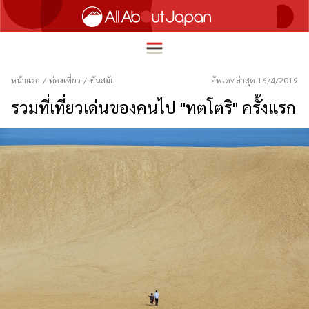
หน้าแรก
/
ท่องเที่ยว
/
ทันสมัย
อัพเดทล่าสุด 16/4/2019
รวมที่เที่ยวเด่นของคนไป "ทตโตริ" ครั้งแรก
English
HOME
简体中文
ท่องเที่ยว
繁體中文
อาหาร
ภาษาไทย
ความบันเทิง
한국어
นวัตกรรม
日本語
ชีวิตในญี่ปุ่น