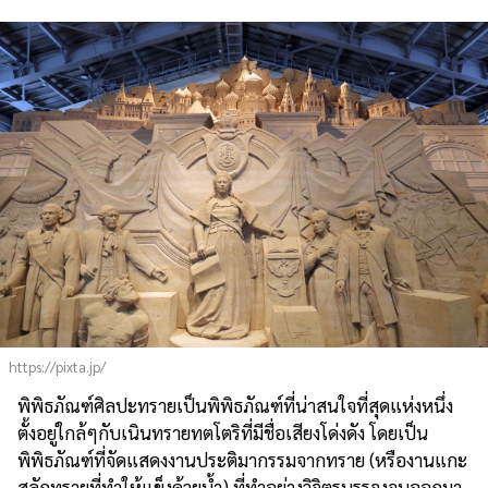
https://pixta.jp/
พิพิธภัณฑ์ศิลปะทรายเป็นพิพิธภัณฑ์ที่น่าสนใจที่สุดแห่งหนึ่ง
ตั้งอยู่ใกล้ๆกับเนินทรายทตโตริที่มีชื่อเสียงโด่งดัง โดยเป็น
พิพิธภัณฑ์ที่จัดแสดงงานประติมากรรมจากทราย (หรืองานแกะ
สลักทรายที่ทำให้แข็งด้วยน้ำ) ที่ทำอย่างวิจิตรบรรจงจนออกมา