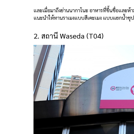
และเมื่อมาถึงย่านนากาโนะ อาหารที่ขึ้นชื่อและห
แนะนำให้ทานราเมงแบบสึเคะเมง แบบแยกน้ำซุปที่ม
2. สถานี Waseda (T04)