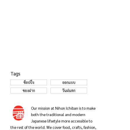
Tags
ช็อปปิ้ง
ออกแบบ
ของฝาก
วันฝนตก
Our mission at Nihon Ichiban is to make
both the traditional and modern
Japanese lifsetyle more accessible to
the rest of the world. We cover food, crafts, fashion,