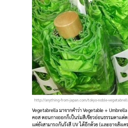
http://anything-from-japan.com/tokyo-noble-vegetabrell
Vegetabrella มาจากคำว่า Vegetable + Umbrella ห
คอส ตอนกางออกก็เป็นร่มสีเขียวอ่อนธรรมดาแต่ตอนหุ
แต่ยังสามารถกันรังสี UV ได้อีกด้วย (และอาจสังเค