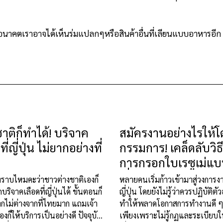
นอนาคตเราอาจได้เห็นร่มแปลกๆหรือสินค้าอื่นที่เลียนแบบอาหารอีก
ชาติก็ทำได้! บริจาค
สมัครงานอย่างไรให้
ที่ญี่ปุ่น ไม่ยากอย่างที่
กรรมการ! เคล็ดลับวิธี
การกรอกใบเรซูเม่แ
ญี่ปุ่น
ทราบไหมคะว่าชาวต่างชาติเองก็
หลายคนเริ่มก้าวเข้ามาสู่วงการ
ริจาคเลือดที่ญี่ปุ่นได้ ขั้นตอนก็
ญี่ปุ่น โดยยังไม่รู้ว่าควรปฏิบัติตั
ยากไม่ต่างจากที่ไทยมาก แถมเจ้า
ทำให้พลาดโอกาสการทำงานดี ๆ
เองก็ให้บริการเป็นอย่างดี ปัจจุบัน
เพียงเพราะไม่รู้กฏและระเบียบ