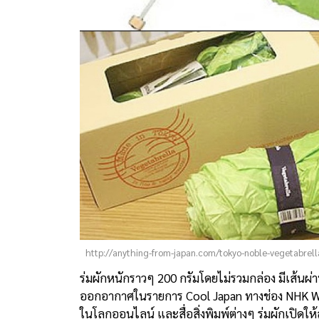
http://anything-from-japan.com/tokyo-noble-vegetabrell
ร่มผักหนักราวๆ 200 กรัมโดยไม่รวมกล่อง มีเส้นผ่
ออกอากาศในรายการ Cool Japan ทางช่อง NHK Worl
ในโลกออนไลน์ และสื่อสิ่งพิมพ์ต่างๆ ร่มผักเปิดให