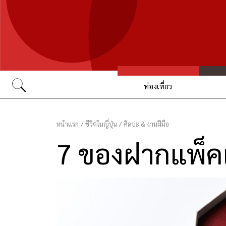
ท่องเที่ยว
Go
หน้าแรก
/
ชีวิตในญี่ปุ่น
/
ศิลปะ & งานฝีมือ
7 ของฝากแพ็คเ