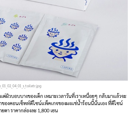
01_02_04_01_s_toiletr.jpg
้แต่ผิวบอบบางของเด็ก เหมาะเวลาวันที่เราเหนื่อยๆ กลับมาแล้วจะ
ี่มาของคอนเซ็พท์ดีไซน์แพ็คเกจของผงแช่น้ำร้อนนี้นั่นเอง ที่ดีไซน์
บายตา ราคากล่องละ 1,800 เยน