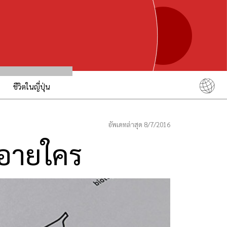
ชีวิตในญี่ปุ่น
English
简体中文
อัพเดทล่าสุด 8/7/2016
繁體中文
่อายใคร
ภาษาไทย
한국어
日本語