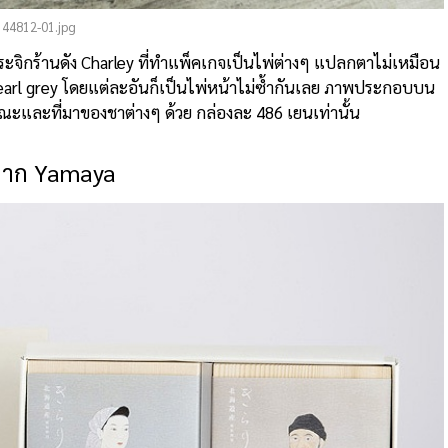
144812-01.jpg
จิกร้านดัง Charley ที่ทำแพ็คเกจเป็นไพ่ต่างๆ แปลกตาไม่เหมือน
ะ earl grey โดยแต่ละอันก็เป็นไพ่หน้าไม่ซ้ำกันเลย ภาพประกอบบน
ณะและที่มาของชาต่างๆ ด้วย กล่องละ 486 เยนเท่านั้น
 จาก Yamaya