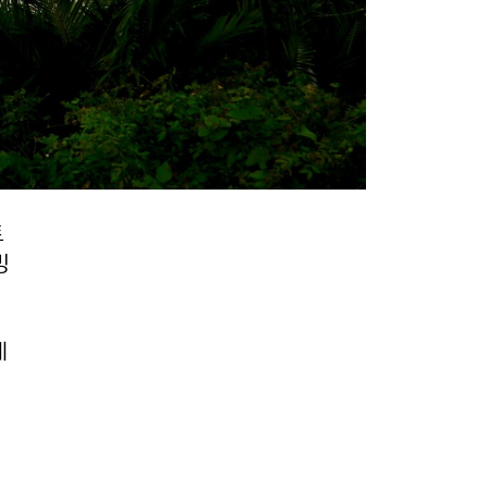
트
빙
게