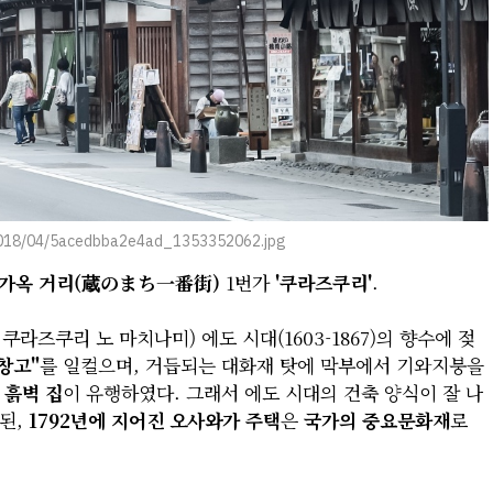
/2018/04/5acedbba2e4ad_1353352062.jpg
가옥 거리(蔵のまち一番街)
1번가
'쿠라즈쿠리'
.
라즈쿠리 노 마치나미) 에도 시대(1603-1867)의 향수에 젖
창고"
를 일컬으며, 거듭되는 대화재 탓에 막부에서 기와지붕을
에
흙벽 집
이 유행하였다. 그래서 에도 시대의 건축 양식이 잘 나
된,
1792년에 지어진 오사와가 주택
은
국가의 중요문화재
로