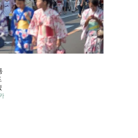
통
도
있
카