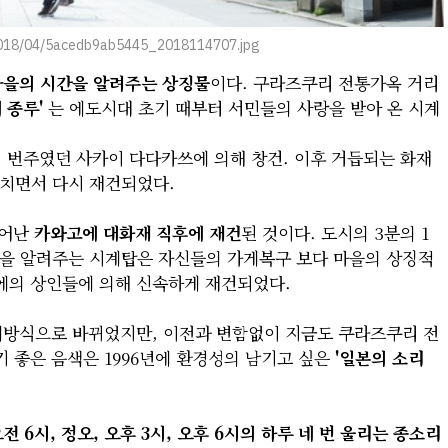
/2018/04/5acedb9ab5445_2018114707.jpg
마을의 시간을 알려주는 상징물
이다. 구라즈쿠리 전통가옥 거리
 종루'
는 에도시대 초기 때부터 서민들의 사랑을 받아 온 시계
의 번주였던 사카이 다다카쓰에 의해 창건. 이후 거듭되는 화재
거치면서 다시 재건되었다.
일어난
카와고에 대화재 직후에 재건
된 것이다. 도시의 3분의 1
간'을 알려주는 시계탑은 자신들의 가게복구 보다 마을의 상징적
에의 상인들에 의해 신속하게 재건되었다.
계방식으로 바뀌었지만, 이전과 변함없이 지금도 쿠라즈쿠리 전
기 좋은 음색은 1996년에 환경성의 남기고 싶은
'일본의 소리
전 6시, 정오, 오후 3시, 오후 6시의 하루 네 번 울리는 종소리