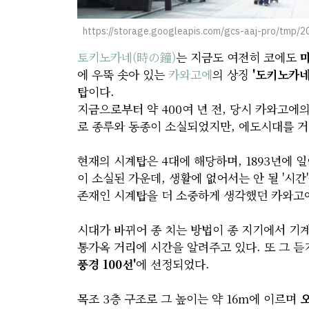
https://storage.googleapis.com/gcs-aaj-pro/tmp
토키노카네(時の鐘)
는 지금도 여전히 코에도
에 우뚝 솟아 있는
카와고에
의 상징
'도키노카네
탑이다.
지금으로부터 약 400여 년 전, 당시 카와고에
로 종루와 동종이 소실되었지만, 에도시대를 
현재의 시계탑은 4대에 해당하며, 1893년에 
이 소실된 가운데, 생활에 없어서는 안 될 '시
존재인 시계탑을 더 소중하게 생각했던 카와고
시대가 바뀌어 종 치는 방법이 종 지기에서 기
통가옥 거리에 시간을 알려주고 있다. 또 그 듣
풍경 100선'
에 선정되었다.
목조 3층 구조로 그 높이는 약 16m에 이르며
오