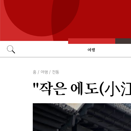
여행
Go
홈
/
여행
/
전통
"작은 에도(小江