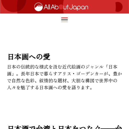
English
HOME
日本画への愛
简体中文
日本の伝統的な様式を汲む近代絵画のジャンル「日本
トラベル
画」。長年日本で暮らすアリス・ゴーデンカーが、豊か
繁體中文
フード＆ドリンク
で自然な色彩、叙情的な題材、大胆な構図で世界中の
ภาษาไทย
人々を魅了する日本画への愛を語ります。
カルチャー
한국어
イノベーション
日本語
ライフスタイル
日本酒で台湾と日本をつなぐ——台