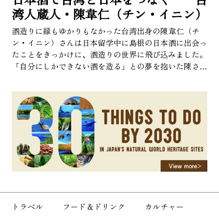
湾人蔵人・陳韋仁（チン・イニン）
About Us
Site Policy
酒造りに縁もゆかりもなかった台湾出身の陳韋仁（チ
ン・イニン）さんは日本留学中に島根の日本酒に出会っ
たことをきっかけに、酒造りの世界に飛び込みました。
「自分にしかできない酒を造る」との夢を抱いた陳さん
でしたが、夢実現までの道のりは決して簡単なものでは
ありませんでした。語学の勉強から始まり、酒造り修
行、酒米の栽培、オリジナルブランドの酒造り、そして
酒蔵設立まで…。今回は、夢に向かって挑み続ける陳さ
んの物語をご紹介します。
トラベル
フード＆ドリンク
カルチャー