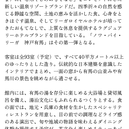
新しい温泉リゾートブランドだ。四季折々の自然を感
じる静謐な空間、土地の恵みを活かした食、心身をと
きほぐす温泉、そしてリーガロイヤルホテルが培って
きたおもてなしで、上質な休息を提供するラグジュア
リーホテルブランドを目指している。「ノワ・バイ・
リーガ 神戸有馬」はその第一弾となる。
客室は全93室（予定）で、すべて40平方メートル以上
のゆったりとした造り。伝統的な日本建築を意識した
インテリアでまとめ、一面の窓から有馬の山並みや有
馬川の景色を眺めながら過ごせる。
館内には、有馬の湯を存分に楽しめる大浴場と貸切風
呂を備え、湯治文化にもふれられるつくりとする。食
の面では、地元・兵庫の食材を生かしたスペシャリテ
ィレストランを用意し、目の前での調理などライブ感
のある演出で、旬や地域の物語を味わえるダイニング
体験を提供する予定だ。茶文化も楽しめるティー＆バ