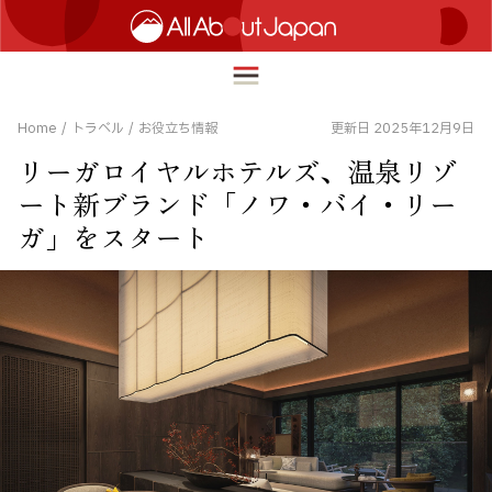
Home
/
トラベル
/
お役立ち情報
更新日 2025年12月9日
リーガロイヤルホテルズ、温泉リゾ
English
ート新ブランド「ノワ・バイ・リー
HOME
ガ」をスタート
简体中文
トラベル
繁體中文
フード＆ドリンク
ภาษาไทย
カルチャー
한국어
イノベーション
日本語
ライフスタイル