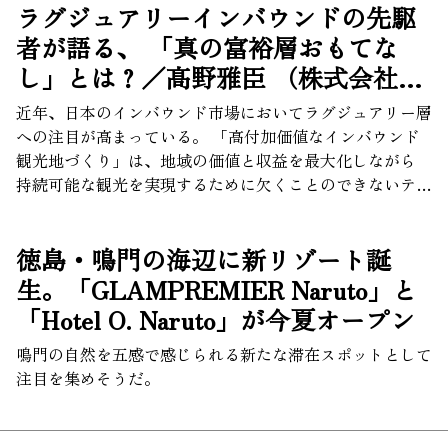
ラグジュアリーインバウンドの先駆
者が語る、 「真の富裕層おもてな
し」とは？／髙野雅臣 （株式会社ク
リル・プリヴェ Founder & CEO）イ
近年、日本のインバウンド市場においてラグジュアリー層
ンタビュー
への注目が高まっている。 「高付加価値なインバウンド
観光地づくり」は、地域の価値と収益を最大化しながら
持続可能な観光を実現するために欠くことのできないテー
マだ。今後、日本のラグジュアリートラベル市場を育成し
ていくためには、何が必要なのか？ この分野の草分けと
徳島・鳴門の海辺に新リゾート誕
して、個人のニーズに合わせたテーラーメイドのラグジュ
アリートラベルプログラムを提供する株式会社クリル・プ
生。「GLAMPREMIER Naruto」と
リヴェの高野雅臣氏に聞いた。
「Hotel O. Naruto」が今夏オープン
鳴門の自然を五感で感じられる新たな滞在スポットとして
注目を集めそうだ。